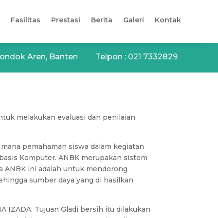
Fasilitas
Prestasi
Berita
Galeri
Kontak
, Pondok Aren, Banten Telpon : 021 7332829
ntuk melakukan evaluasi dan penilaian
uh mana pemahaman siswa dalam kegiatan
Berbasis Komputer. ANBK merupakan sistem
nya ANBK ini adalah untuk mendorong
ehingga sumber daya yang di hasilkan
A IZADA. Tujuan Gladi bersih itu dilakukan