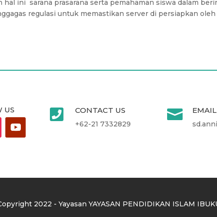
hal ini sarana prasarana serta pemahaman siswa dalam berin
enggagas regulasi untuk memastikan server di persiapkan 
 US
CONTACT US
EMAIL


+62-21 7332829
sd.ann
Copyright 2022 - Yayasan YAYASAN PENDIDIKAN ISLAM IBUK