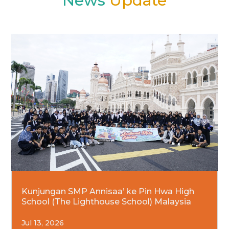
News 
Update
Kunjungan SMP Annisaa’ ke Pin Hwa High
School (The Lighthouse School) Malaysia
Jul 13, 2026