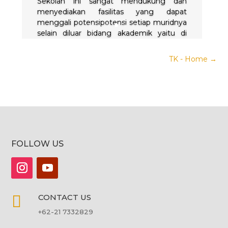
Sekolah ini sangat mendukung dan
menyediakan fasilitas yang dapat
menggali potensipotensi setiap muridnya
selain diluar bidang akademik yaitu di
bidang non-akademik yang pastinya
setelah lulus nanti tentunya akan berguna
TK - Home
→
untuk kehidupan selanjutnya
Safana Medina Basarah
Alumni Angkatan 5 SMA Izada
FOLLOW US

CONTACT US
+62-21 7332829