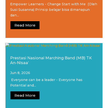
Empower Learners - Change Start with Me (Oleh
Susi Susanna) Prinsip belajar bisa dimanapun
dan...
Read More
Prestasi Nasional Marching Band (MB) TK
An-Nisaa’
Jun 8, 2026
Everyone can be a leader - Everyone has
Potential and...
Read More