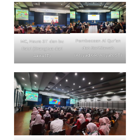
Pembacaan Al Qur’an
MC, Naura 5T dan bu
dan Saritilawah
Ratri (Orangtua dari
(Arsyad 6R, Aisyah, 5T)
Akira 1T)