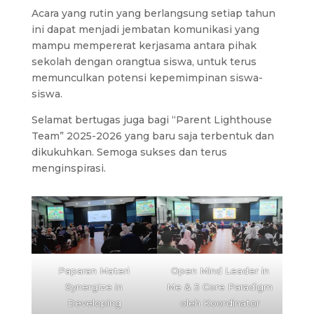
Acara yang rutin yang berlangsung setiap tahun
ini dapat menjadi jembatan komunikasi yang
mampu mempererat kerjasama antara pihak
sekolah dengan orangtua siswa, untuk terus
memunculkan potensi kepemimpinan siswa-
siswa.
Selamat bertugas juga bagi “Parent Lighthouse
Team” 2025-2026 yang baru saja terbentuk dan
dikukuhkan. Semoga sukses dan terus
menginspirasi.
Paparan Materi
Open Mind Leader in
Synergize in
Me & 5 Core Paradigm
Developing
oleh Koordinator