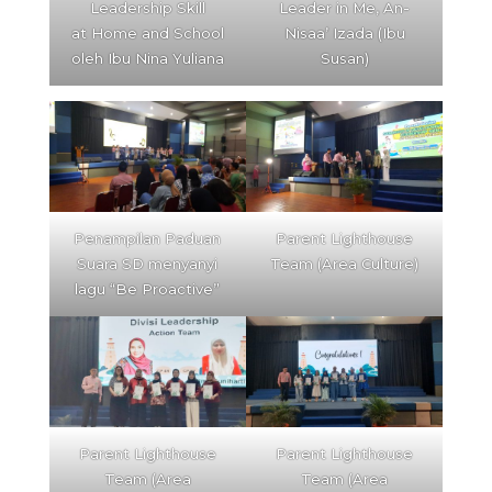
Leadership Skill
Leader in Me, An-
at Home and School
Nisaa’ Izada (Ibu
oleh Ibu Nina Yuliana
Susan)
Penampilan Paduan
Parent Lighthouse
Suara SD menyanyi
Team (Area Culture)
lagu “Be Proactive”
Parent Lighthouse
Parent Lighthouse
Team (Area
Team (Area