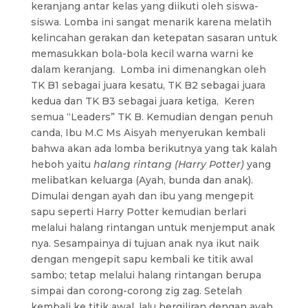
keranjang antar kelas yang diikuti oleh siswa-
siswa. Lomba ini sangat menarik karena melatih
kelincahan gerakan dan ketepatan sasaran untuk
memasukkan bola-bola kecil warna warni ke
dalam keranjang. Lomba ini dimenangkan oleh
TK B1 sebagai juara kesatu, TK B2 sebagai juara
kedua dan TK B3 sebagai juara ketiga, Keren
semua “Leaders” TK B. Kemudian dengan penuh
canda, Ibu M.C Ms Aisyah menyerukan kembali
bahwa akan ada lomba berikutnya yang tak kalah
heboh yaitu
halang rintang (Harry Potter)
yang
melibatkan keluarga (Ayah, bunda dan anak).
Dimulai dengan ayah dan ibu yang mengepit
sapu seperti Harry Potter kemudian berlari
melalui halang rintangan untuk menjemput anak
nya. Sesampainya di tujuan anak nya ikut naik
dengan mengepit sapu kembali ke titik awal
sambo; tetap melalui halang rintangan berupa
simpai dan corong-corong zig zag. Setelah
kembali ke titik awal, lalu bergiliran dengan ayah