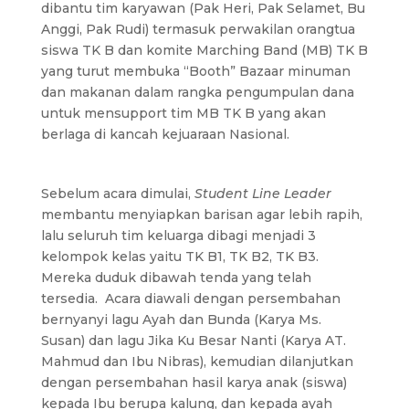
dibantu tim karyawan (Pak Heri, Pak Selamet, Bu
Anggi, Pak Rudi) termasuk perwakilan orangtua
siswa TK B dan komite Marching Band (MB) TK B
yang turut membuka “Booth” Bazaar minuman
dan makanan dalam rangka pengumpulan dana
untuk mensupport tim MB TK B yang akan
berlaga di kancah kejuaraan Nasional.
Sebelum acara dimulai,
Student Line Leader
membantu menyiapkan barisan agar lebih rapih,
lalu seluruh tim keluarga dibagi menjadi 3
kelompok kelas yaitu TK B1, TK B2, TK B3.
Mereka duduk dibawah tenda yang telah
tersedia. Acara diawali dengan persembahan
bernyanyi lagu Ayah dan Bunda (Karya Ms.
Susan) dan lagu Jika Ku Besar Nanti (Karya AT.
Mahmud dan Ibu Nibras), kemudian dilanjutkan
dengan persembahan hasil karya anak (siswa)
kepada Ibu berupa kalung, dan kepada ayah