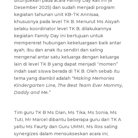
ditunjukkan pada acara Family Day kali ini (6
Desember 2025) dan sudah menjadi program
kegiatan tahunan unit KB-TK Annisaa,
khususnya pada level TK B. Menurut Ms Aisyah
selaku koordinator level TK B, dilakukannya
kegiatan Family Day ini bertujuan untuk
mempererat hubungan kekeluargaan baik antar
ayah, ibu dan anak itu sendiri dan saling
mengenal antar satu keluarga dengan keluarga
lain di level TK B yang dapat menjadi “momen”
indah saat siswa berada di TK B. Oleh sebab itu
tema yang diambil adalah
“Making Memories
Kindergarten Line, The Best Team Ever Mommy,
Daddy and Me.”
Tim guru TK B Ms Dian, Ms Tika, Ms Sonia, Ms
Tuti, Mr Marcel dibantu beberapa guru dari TK A
yaitu Ms Faurty dan Guru UMMI, Ms Ros saling
synergizes dalam mensukseskan acara ini,