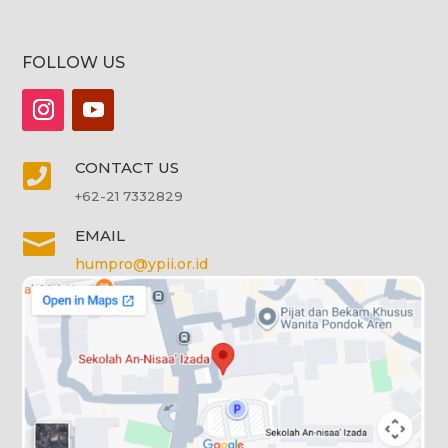
FOLLOW US
CONTACT US

+62-21 7332829
EMAIL

humpro@ypii.or.id