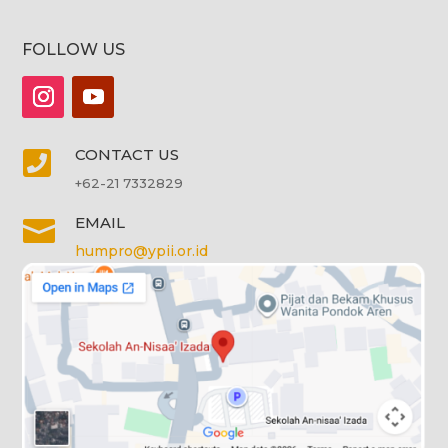
FOLLOW US
CONTACT US

+62-21 7332829
EMAIL

humpro@ypii.or.id