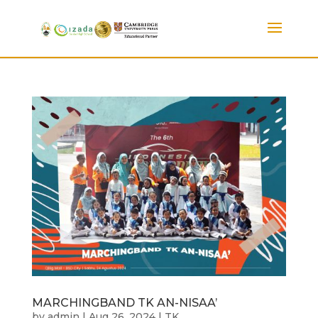
MARCHINGBAND TK AN-NISAA’
by
admin
|
Aug 26, 2024
|
TK