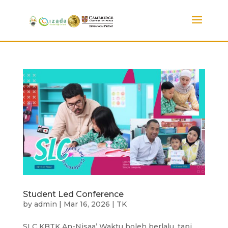
Student Led Conference
by
admin
|
Mar 16, 2026
|
TK
SLC KBTK An-Nisaa’ Waktu boleh berlalu, tapi