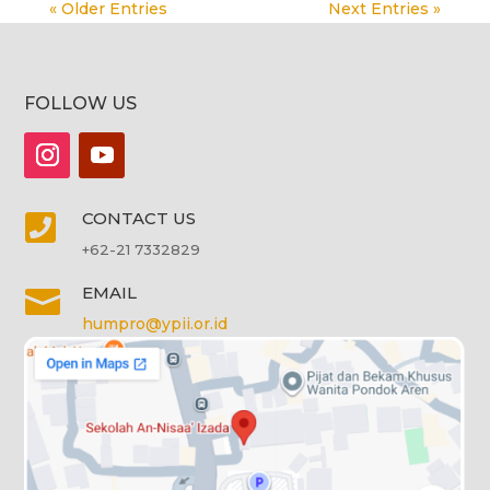
« Older Entries
Next Entries »
FOLLOW US
CONTACT US

+62-21 7332829
EMAIL

humpro@ypii.or.id